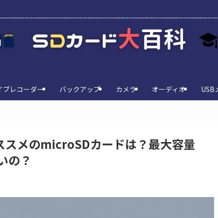
イブレコーダー
バックアップ
カメラ
オーディオ
USB
ススメのmicroSDカードは？最大容量
いの？