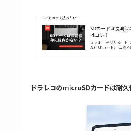
あわせて読みたい
SDカードは長期
はコレ！
スマホ、デジカメ、ド
ないSDカード。 写真
ドラレコのmicroSDカードは耐