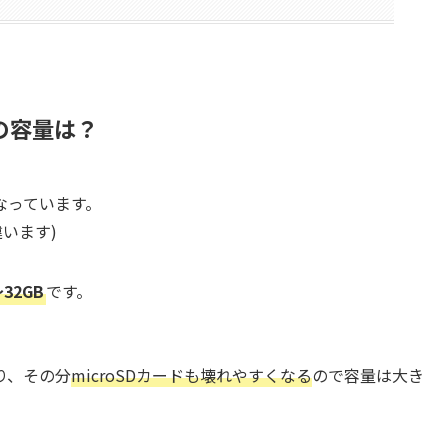
ドの容量は？
なっています。
違います)
～32GB
です。
り、その分
microSDカードも壊れやすくなる
ので容量は大き