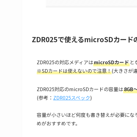
ZDR025で使えるmicroSDカー
ZDR025の対応メディアは
microSDカード
と
※SDカードは使えないので注意！
(大きさが
ZDR025対応のmicroSDカードの容量は
8GB
(参考：
ZDR025スペック
)
容量が小さいほど何度も書き替えが必要にな
めがおすすめです。