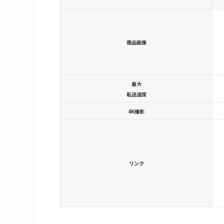
商品画像
最大
転送速度
4K撮影
リンク