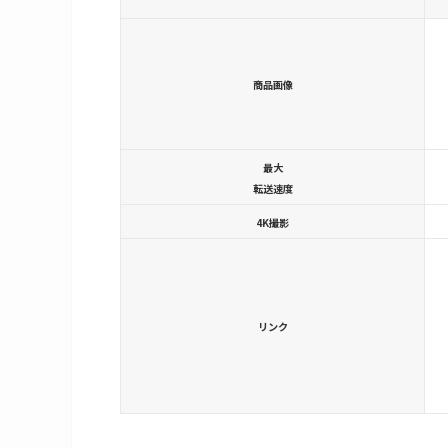
商品画像
最大
転送速度
4K撮影
リンク