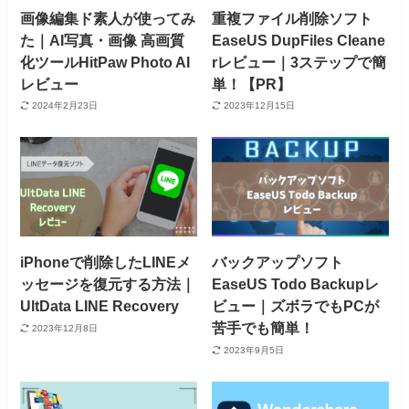
画像編集ド素人が使ってみ
重複ファイル削除ソフト
た｜AI写真・画像 高画質
EaseUS DupFiles Cleane
化ツールHitPaw Photo AI
rレビュー｜3ステップで簡
レビュー
単！【PR】
2024年2月23日
2023年12月15日
iPhoneで削除したLINEメ
バックアップソフト
ッセージを復元する方法｜
EaseUS Todo Backupレ
UltData LINE Recovery
ビュー｜ズボラでもPCが
苦手でも簡単！
2023年12月8日
2023年9月5日